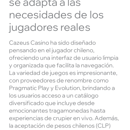
se adapta a las
necesidades de los
jugadores reales
Cazeus Casino ha sido diseñado
pensando en el jugador chileno,
ofreciendo una interfaz de usuario limpia
y organizada que facilita la navegación.
La variedad de juegos es impresionante,
con proveedores de renombre como
Pragmatic Play y Evolution, brindando a
los usuarios acceso a un catálogo
diversificado que incluye desde
emocionantes tragamonedas hasta
experiencias de crupier en vivo. Además,
la aceptación de pesos chilenos (CLP)