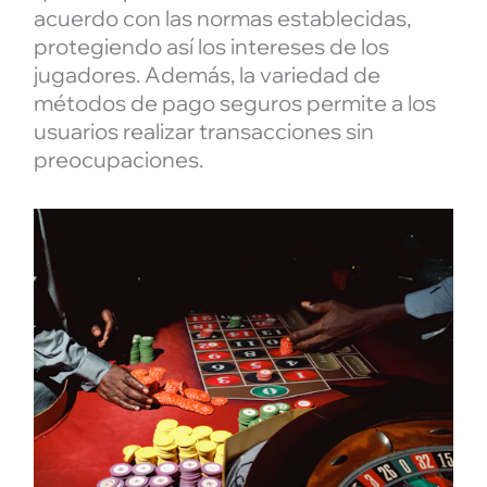
acuerdo con las normas establecidas,
protegiendo así los intereses de los
jugadores. Además, la variedad de
métodos de pago seguros permite a los
usuarios realizar transacciones sin
preocupaciones.