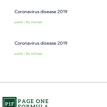
Coronavirus disease 2019
public
/ By
michael
Coronavirus disease 2019
public
/ By
michael