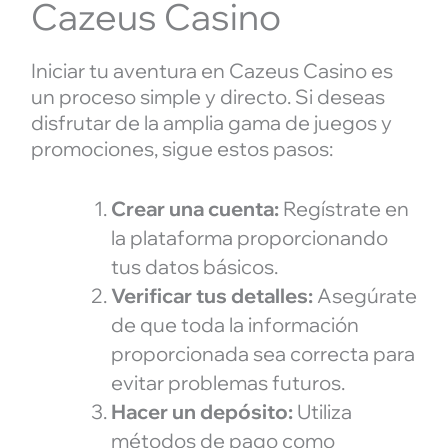
Cazeus Casino
Iniciar tu aventura en Cazeus Casino es
un proceso simple y directo. Si deseas
disfrutar de la amplia gama de juegos y
promociones, sigue estos pasos:
Crear una cuenta:
Regístrate en
la plataforma proporcionando
tus datos básicos.
Verificar tus detalles:
Asegúrate
de que toda la información
proporcionada sea correcta para
evitar problemas futuros.
Hacer un depósito:
Utiliza
métodos de pago como