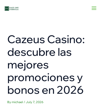
Skip
to
content
Cazeus Casino:
descubre las
mejores
promociones y
bonos en 2026
By
michael
/
July 7, 2026