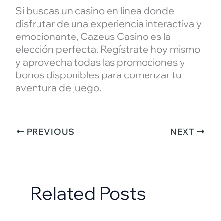
Si buscas un casino en línea donde
disfrutar de una experiencia interactiva y
emocionante, Cazeus Casino es la
elección perfecta. Regístrate hoy mismo
y aprovecha todas las promociones y
bonos disponibles para comenzar tu
aventura de juego.
PREVIOUS
NEXT
Related Posts