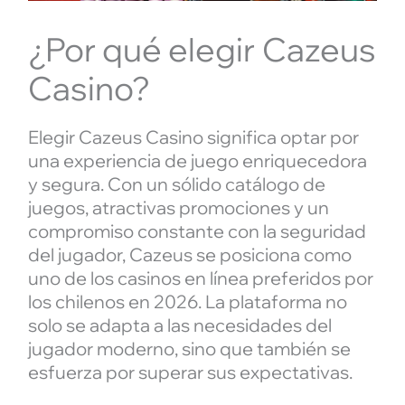
¿Por qué elegir Cazeus
Casino?
Elegir Cazeus Casino significa optar por
una experiencia de juego enriquecedora
y segura. Con un sólido catálogo de
juegos, atractivas promociones y un
compromiso constante con la seguridad
del jugador, Cazeus se posiciona como
uno de los casinos en línea preferidos por
los chilenos en 2026. La plataforma no
solo se adapta a las necesidades del
jugador moderno, sino que también se
esfuerza por superar sus expectativas.