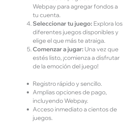
Webpay para agregar fondos a
tu cuenta.
Seleccionar tu juego:
Explora los
diferentes juegos disponibles y
elige el que más te atraiga.
Comenzar a jugar:
Una vez que
estés listo, ¡comienza a disfrutar
de la emoción del juego!
Registro rápido y sencillo.
Amplias opciones de pago,
incluyendo Webpay.
Acceso inmediato a cientos de
juegos.