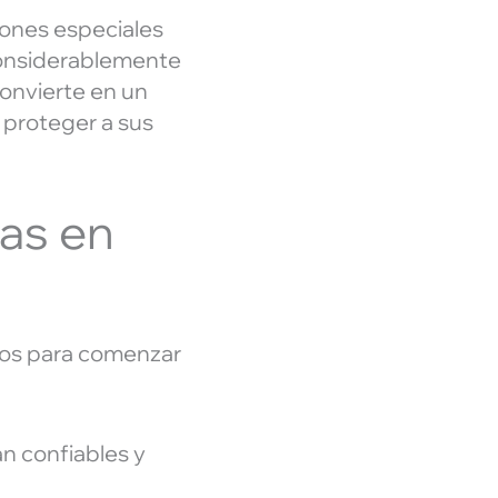
iones especiales
considerablemente
convierte en un
 proteger a sus
as en
asos para comenzar
n confiables y