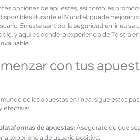
ntes opciones de apuestas, así como las promoc
disponibles durante el Mundial, puede mejorar 
usuario. En este sentido, la seguridad en línea se 
ble, y aquí es donde la experiencia de Telstra en
invaluable.
menzar con tus apuest
l mundo de las apuestas en línea, sigue estos p
 efectiva:
 plataformas de apuestas:
Asegúrate de que sea
na experiencia de usuario positiva.