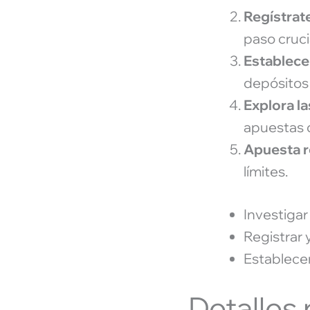
Regístrate
paso cruci
Establece
depósitos 
Explora l
apuestas d
Apuesta 
límites.
Investigar
Registrar 
Establecer
Detalles