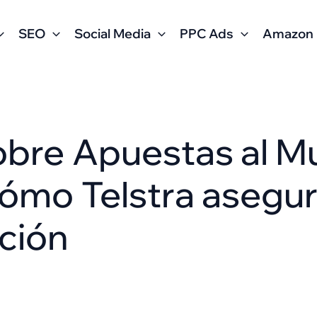
SEO
Social Media
PPC Ads
Amazon
bre Apuestas al M
ómo Telstra asegur
ción