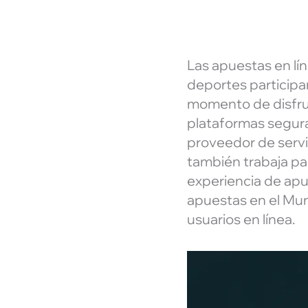
Las apuestas en lí
deportes participan
momento de disfrut
plataformas seguras
proveedor de servi
también trabaja pa
experiencia de apue
apuestas en el Mund
usuarios en línea.